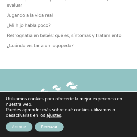
evaluar
Jugando a la vida real
¿Mi hijo habla poco?
Retrognatia en bebés: qué es, síntomas y tratamiento
¿Cuándo visitar a un logopeda?
Utilizamos cookies para ofrecerte la mejor experiencia en
nuestra web.
Copyright © 2026 | Paso a Paso - Centro Educativo Sanitario |
Puedes aprender más sobre qué cookies utilizamos o
desactivarlas en los
ajustes
.
Política de privacidad
|
Política de Cookies
|
Aviso legal
| Diseño y
maquetación:
josemanuelcaro.com
Aceptar
Rechazar