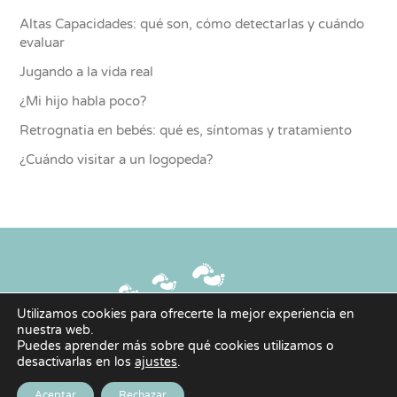
Altas Capacidades: qué son, cómo detectarlas y cuándo
evaluar
Jugando a la vida real
¿Mi hijo habla poco?
Retrognatia en bebés: qué es, síntomas y tratamiento
¿Cuándo visitar a un logopeda?
Utilizamos cookies para ofrecerte la mejor experiencia en
nuestra web.
Copyright © 2026 | Paso a Paso - Centro Educativo Sanitario |
Puedes aprender más sobre qué cookies utilizamos o
desactivarlas en los
ajustes
.
Política de privacidad
|
Política de Cookies
|
Aviso legal
| Diseño y
maquetación:
josemanuelcaro.com
Aceptar
Rechazar